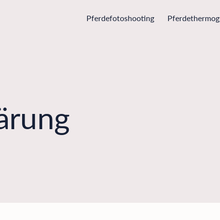
Pferdefotoshooting
Pferdethermogr
ärung