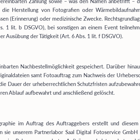
vereinbarten Zahlung sowie – was den Namen anbetrifft –
t die Herstellung von Fotografien oder Wärmebildaufna
ssen (Erinnerung) oder medizinische Zwecke. Rechtsgrundla
Abs. 1 lit. b DSGVO), bei sonstigen an einem Event teilne
 Ausübung der Tätigkeit (Art. 6 Abs. 1 lit. f DSGVO).
barten Nachbestellmöglichkeit gespeichert. Darüber hinaus
Originaldateien samt Fotoauftrag zum Nachweis der Urheber
die Dauer der urheberrechtlichen Schutzfristen aufzubewahr
ren Ablauf aufbewahrt und anschließend gelöscht.
hie im Auftrag des Auftraggebers erstellt und diesem z
n sie unserem Partnerlabor Saal Digital Fotoservice GmbH 