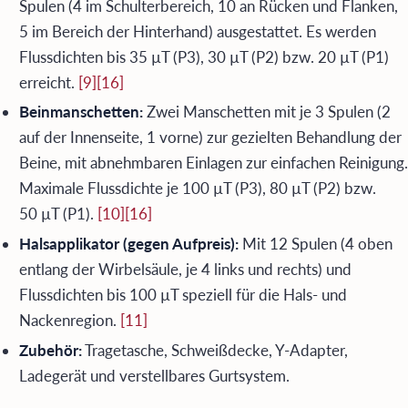
Spulen (4 im Schulterbereich, 10 an Rücken und Flanken,
5 im Bereich der Hinterhand) ausgestattet. Es werden
Flussdichten bis 35 µT (P3), 30 µT (P2) bzw. 20 µT (P1)
erreicht.
[9]
[16]
Beinmanschetten:
Zwei Manschetten mit je 3 Spulen (2
auf der Innenseite, 1 vorne) zur gezielten Behandlung der
Beine, mit abnehmbaren Einlagen zur einfachen Reinigung.
Maximale Flussdichte je 100 µT (P3), 80 µT (P2) bzw.
50 µT (P1).
[10]
[16]
Halsapplikator (gegen Aufpreis):
Mit 12 Spulen (4 oben
entlang der Wirbelsäule, je 4 links und rechts) und
Flussdichten bis 100 µT speziell für die Hals- und
Nackenregion.
[11]
Zubehör:
Tragetasche, Schweißdecke, Y-Adapter,
Ladegerät und verstellbares Gurtsystem.